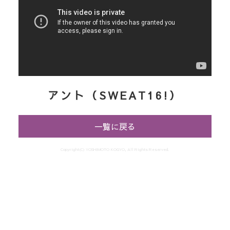
アント（SWEAT16!）
一覧に戻る
Copyright(C) YOSHIMOTO KOGYO, All Rights Reserved.